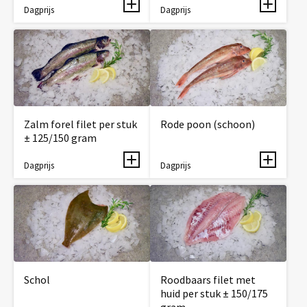
Dagprijs
Dagprijs
Zalm forel filet per stuk
Rode poon (schoon)
± 125/150 gram
Dagprijs
Dagprijs
Schol
Roodbaars filet met
huid per stuk ± 150/175
gram