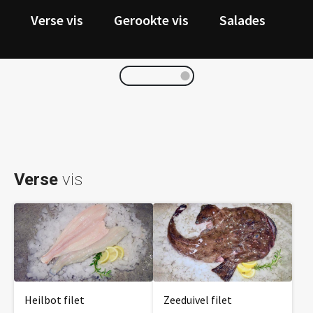
Verse vis
Gerookte vis
Salades
Ka
Verse
vis
Heilbot filet
Zeeduivel filet